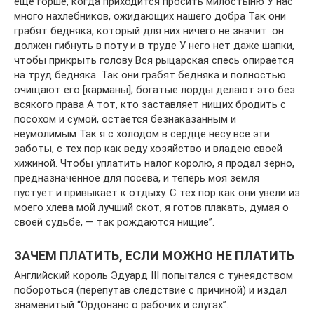
еще горше, когда приходится просить милостыню У нас
много нахлебников, ожидающих нашего добра Так они
грабят бедняка, который для них ничего не значит: он
должен гибнуть в поту и в труде У него нет даже шапки,
чтобы прикрыть голову Вся рыцарская спесь опирается
на труд бедняка. Так они грабят бедняка и полностью
очищают его [карманы]; богатые лорды делают это без
всякого права А тот, кто заставляет нищих бродить с
посохом и сумой, остается безнаказанным и
неумолимым Так я с холодом в сердце несу все эти
заботы, с тех пор как веду хозяйство и владею своей
хижиной. Чтобы уплатить налог королю, я продал зерно,
предназначенное для посева, и теперь моя земля
пустует и привыкает к отдыху. С тех пор как они увели из
моего хлева мой лучший скот, я готов плакать, думая о
своей судьбе, — так рождаются нищие”.
ЗАЧЕМ ПЛАТИТЬ, ЕСЛИ МОЖНО НЕ ПЛАТИТЬ
Английский король Эдуард III попытался с тунеядством
побороться (перепутав следствие с причиной) и издал
знаменитый “Ордонанс о рабочих и слугах”.