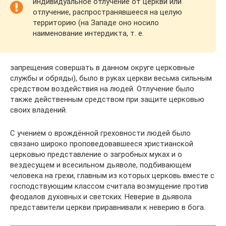
индивидуальное отлучение от церкви или
отлучение, распространявшееся на целую
территорию (на Западе оно носило
наименование интердикта, т. е.
запрещения совершать в данном округе церковные
службы и обряды), было в руках церкви весьма сильным
средством воздействия на людей. Отлучение было
также действенным средством при защите церковью
своих владений.
С учением о врождённой греховности людей было
связано широко проповедовавшееся христианской
церковью представление о загробных муках и о
вездесущем и всесильном дьяволе, подбивающем
человека на грехи, главным из которых церковь вместе с
господствующим классом считала возмущение против
феодалов духовных и светских. Неверие в дьявола
представители церкви приравнивали к неверию в бога.