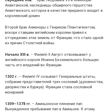
Аквитанской, наследницы обширного герцогства
Аквитанского, которое в качестве приданого входит в
королевский домен.
Второй брак Алиеноры с Генрихом Плантагенетом,
вскоре ставшим английским королем привел к
отчуждению этих земель от Франции, что стало одной
из причин Столетней войны.
Начало
XIII
в.
– Филипп II Август отвоевывает у
английского короля Иоанна Безземельного большую
часть его владений во Франции.
1302 г.
– Филипп IV созывает Генеральные штаты,
собрание представителей трех сословий (духовенства,
дворянства и буржуа). Франция стала сословной
монархией.
1309–1378 гг.
– Авиньонское пленение пап.
Вынужденное пребывание пап в Авиньоне. К этому