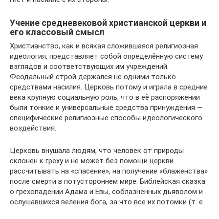
Учение средневековой христианской церкви и
его классовый смысл
Христианство, как и всякая сложившаяся религиозная
идеология, представляет собой определённую систему
взглядов и соответствующих им учреждений.
Феодальный строй держался не одними только
средствами насилия. Церковь потому и играла в средние
века крупную социальную роль, что в её распоряжении
были тонкие и универсальные средства принуждения —
специфические религиозные способы идеологического
воздействия.
Церковь внушала людям, что человек от природы
склонен к греху и не может без помощи церкви
рассчитывать на «спасение», на получение «блаженства»
после смерти в потустороннем мире. Библейская сказка
о грехопадении Адама и Евы, соблазнённых дьяволом и
ослушавшихся веления бога, за что все их потомки (т. е.