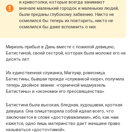
и кривотолки, которые всегда занимают
вначале маленький городок и маленьких людей,
были преданы глубокому забвению. Никто не
осмелился бы теперь их повторить, никто не
осмелился бы даже вспомнить о них.
Мириэль прибыл в Динь вместе с пожилой девицею,
Батистиной, своей сестрой, которая была моложе его на
десять лет.
Их единственная служанка, Маглуар, ровесница
Батистины, бывшая прежде «служанкой кюре», получила
теперь двойное звание: «горничной мадмуазель
Батистины» и «экономки его преосвященства».
Батистина была высокая, бледная, худощавая, кроткая
девушка. Она олицетворяла собой идеал всего, что
заключается в слове «достоуважаемая», ибо, как нам
кажется, одно лишь материнство дает женщине право
называться «досточтимой».