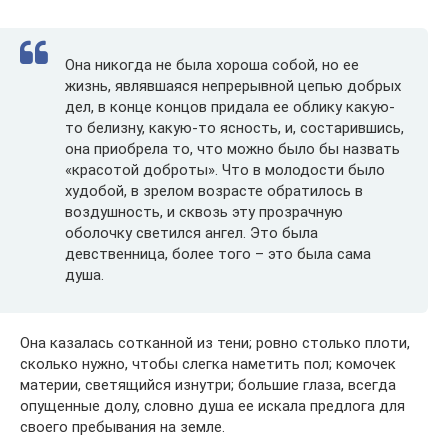
Она никогда не была хороша собой, но ее
жизнь, являвшаяся непрерывной цепью добрых
дел, в конце концов придала ее облику какую-
то белизну, какую-то ясность, и, состарившись,
она приобрела то, что можно было бы назвать
«красотой доброты». Что в молодости было
худобой, в зрелом возрасте обратилось в
воздушность, и сквозь эту прозрачную
оболочку светился ангел. Это была
девственница, более того – это была сама
душа.
Она казалась сотканной из тени; ровно столько плоти,
сколько нужно, чтобы слегка наметить пол; комочек
материи, светящийся изнутри; большие глаза, всегда
опущенные долу, словно душа ее искала предлога для
своего пребывания на земле.