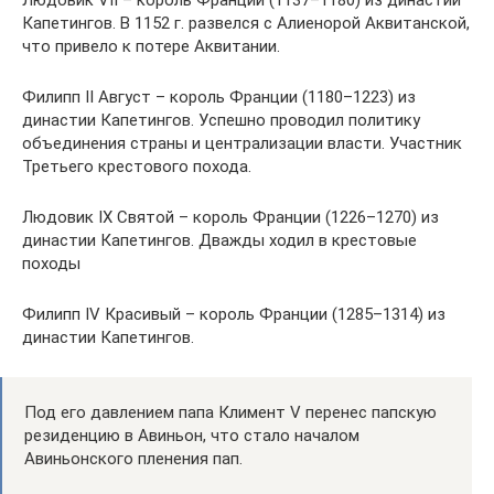
Людовик VII – король Франции (1137–1180) из династии
Капетингов. В 1152 г. развелся с Алиенорой Аквитанской,
что привело к потере Аквитании.
Филипп II Август – король Франции (1180–1223) из
династии Капетингов. Успешно проводил политику
объединения страны и централизации власти. Участник
Третьего крестового похода.
Людовик IX Святой – король Франции (1226–1270) из
династии Капетингов. Дважды ходил в крестовые
походы
Филипп IV Красивый – король Франции (1285–1314) из
династии Капетингов.
Под его давлением папа Климент V перенес папскую
резиденцию в Авиньон, что стало началом
Авиньонского пленения пап.