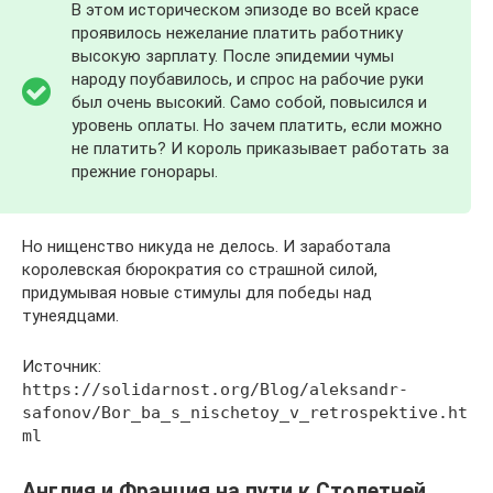
В этом историческом эпизоде во всей красе
проявилось нежелание платить работнику
высокую зарплату. После эпидемии чумы
народу поубавилось, и спрос на рабочие руки
был очень высокий. Само собой, повысился и
уровень оплаты. Но зачем платить, если можно
не платить? И король приказывает работать за
прежние гонорары.
Но нищенство никуда не делось. И заработала
королевская бюрократия со страшной силой,
придумывая новые стимулы для победы над
тунеядцами.
Источник:
https://solidarnost.org/Blog/aleksandr-
safonov/Bor_ba_s_nischetoy_v_retrospektive.ht
ml
Англия и Франция на пути к Столетней