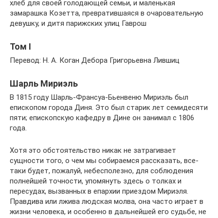
хлеб для своей голодающей семьи, и маленькая
замарашка Козетта, превратившаяся в очаровательную
девушку, и дитя парижских улиц Гаврош
Том I
Перевод: Н. А. Коган Дебора Григорьевна Лившиц
Шарль Мириэль
В 1815 году Шарль-Франсуа-Бьенвеню Мириэль был
епископом города Диня. Это был старик лет семидесяти
пяти; епископскую кафедру в Дине он занимал с 1806
года.
Хотя это обстоятельство никак не затрагивает
сущности того, о чем мы собираемся рассказать, все-
таки будет, пожалуй, небесполезно, для соблюдения
полнейшей точности, упомянуть здесь о толках и
пересудах, вызванных в епархии приездом Мириэля.
Правдива или лжива людская молва, она часто играет в
жизни человека, и особенно в дальнейшей его судьбе, не