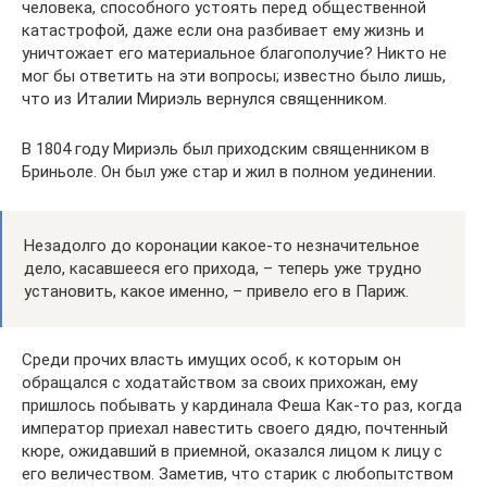
человека, способного устоять перед общественной
катастрофой, даже если она разбивает ему жизнь и
уничтожает его материальное благополучие? Никто не
мог бы ответить на эти вопросы; известно было лишь,
что из Италии Мириэль вернулся священником.
В 1804 году Мириэль был приходским священником в
Бриньоле. Он был уже стар и жил в полном уединении.
Незадолго до коронации какое-то незначительное
дело, касавшееся его прихода, – теперь уже трудно
установить, какое именно, – привело его в Париж.
Среди прочих власть имущих особ, к которым он
обращался с ходатайством за своих прихожан, ему
пришлось побывать у кардинала Феша Как-то раз, когда
император приехал навестить своего дядю, почтенный
кюре, ожидавший в приемной, оказался лицом к лицу с
его величеством. Заметив, что старик с любопытством