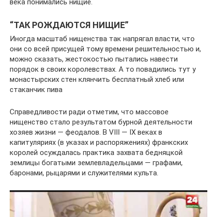
века понимались нищие.
“ТАК РОЖДАЮТСЯ НИЩИЕ”
Иногда масштаб нищенства так напрягал власти, что
они со всей присущей тому времени решительностью и,
можно сказать, жестокостью пытались навести
порядок в своих королевствах. А то повадились тут у
монастырских стен клянчить бесплатный хлеб или
стаканчик пива
Справедливости ради отметим, что массовое
нищенство стало результатом бурной деятельности
хозяев жизни — феодалов. В VIII — IX веках в
капитуляриях (в указах и распоряжениях) франкских
королей осуждалась практика захвата бедняцкой
землицы богатыми землевладельцами — графами,
баронами, рыцарями и служителями культа.