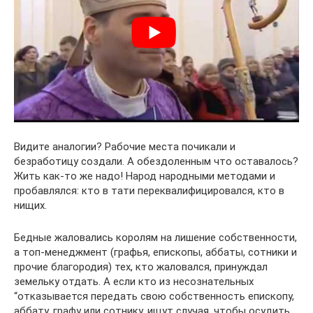
Видите аналогии? Рабочие места почикали и
безработицу создали. А обездоленным что оставалось?
Жить как-то же надо! Народ народными методами и
пробавлялся: кто в тати переквалифицировался, кто в
нищих.
Бедные жаловались королям на лишение собственности,
а топ-менеджмент (графья, епископы, аббаты, сотники и
прочие благородия) тех, кто жаловался, принуждал
земельку отдать. А если кто из несознательных
“отказывается передать свою собственность епископу,
аббату, графу или сотнику, ищут случая, чтобы осудить