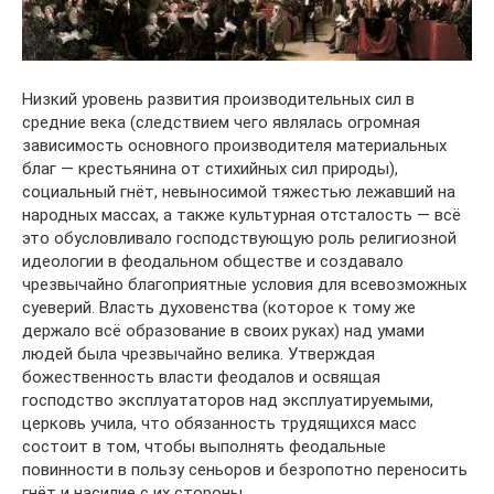
Низкий уровень развития производительных сил в
средние века (следствием чего являлась огромная
зависимость основного производителя материальных
благ — крестьянина от стихийных сил природы),
социальный гнёт, невыносимой тяжестью лежавший на
народных массах, а также культурная отсталость — всё
это обусловливало господствующую роль религиозной
идеологии в феодальном обществе и создавало
чрезвычайно благоприятные условия для всевозможных
суеверий. Власть духовенства (которое к тому же
держало всё образование в своих руках) над умами
людей была чрезвычайно велика. Утверждая
божественность власти феодалов и освящая
господство эксплуататоров над эксплуатируемыми,
церковь учила, что обязанность трудящихся масс
состоит в том, чтобы выполнять феодальные
повинности в пользу сеньоров и безропотно переносить
гнёт и насилие с их стороны.