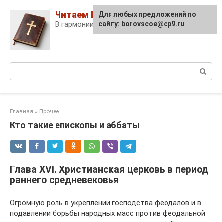
Skip
Читаем Библию
Для любых предложений по
to
В гармонии с собой и Богом!
сайту: borovscoe@cp9.ru
content
Поиск:
Главная
»
Прочее
Кто такие епископы и аббаты
Глава XVI. Христианская церковь в период
раннего средневековья
Огромную роль в укреплении господства феодалов и в
подавлении борьбы народных масс против феодальной