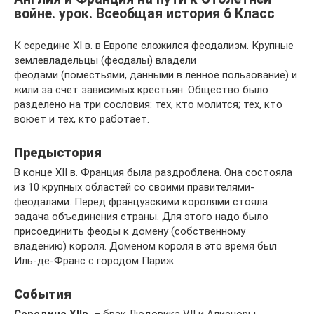
войне. урок. Всеобщая история 6 Класс
К середине XI в. в Европе сложился феодализм. Крупные
землевладельцы (феодалы) владели
феодами (поместьями, данными в ленное пользование) и
жили за счет зависимых крестьян. Общество было
разделено на три сословия: тех, кто молится; тех, кто
воюет и тех, кто работает.
Предыстория
В конце XII в. Франция была раздроблена. Она состояла
из 10 крупных областей со своими правителями-
феодалами. Перед французскими королями стояла
задача объединения страны. Для этого надо было
присоединить феоды к домену (собственному
владению) короля. Доменом короля в это время был
Иль-де-Франс с городом Париж.
События
Середина
XII
в.
– брак Людовика VII и Алиеноры