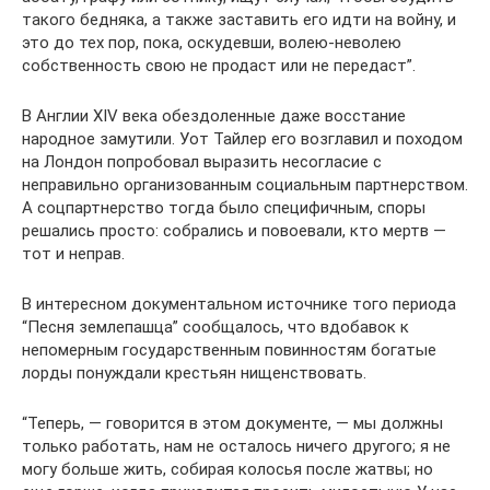
такого бедняка, а также заставить его идти на войну, и
это до тех пор, пока, оскудевши, волею-неволею
собственность свою не продаст или не передаст”.
В Англии XIV века обездоленные даже восстание
народное замутили. Уот Тайлер его возглавил и походом
на Лондон попробовал выразить несогласие с
неправильно организованным социальным партнерством.
А соцпартнерство тогда было специфичным, споры
решались просто: собрались и повоевали, кто мертв —
тот и неправ.
В интересном документальном источнике того периода
“Песня землепашца” сообщалось, что вдобавок к
непомерным государственным повинностям богатые
лорды понуждали крестьян нищенствовать.
“Теперь, — говорится в этом документе, — мы должны
только работать, нам не осталось ничего другого; я не
могу больше жить, собирая колосья после жатвы; но