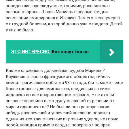
поредевшие, преследуемые, гонимые, рассеялись в
разные стороны. Шарль Мириэль в первые же дни
революции эмигрировал в Италию. Там его жена умерла
от грудной болезни, которой давно уже страдала. Детей
у них не было.
ЭТО ИНТЕРЕСНО:
Как зовут богов
Как же сложилась дальнейшая судьба Мириэля?
Крушение старого французского общества, гибель
семьи, трагические события 93-го года, быть может еще
более грозные для эмигрантов, следивших за ними
издалека со все возрастающим страхом, – не это ли
впервые заронило в его душу мысль об отречении от
мира и одиночестве? Не был ли он в разгаре каких-
нибудь развлечений и увлечений внезапно поражен
одним из тех таинственных и грозных ударов, которые
порой, попадая прямо в сердце, повергают во прах