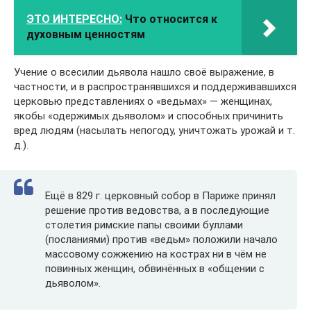
ЭТО ИНТЕРЕСНО:
Что относится к
духовным ценностям
Учение о всесилии дьявола нашло своё выражение, в
частности, и в распространявшихся и поддерживавшихся
церковью представлениях о «ведьмах» — женщинах,
якобы «одержимых дьяволом» и способных причинить
вред людям (насылать непогоду, уничтожать урожай и т.
д.).
Ещё в 829 г. церковный собор в Париже принял
решение против ведовства, а в последующие
столетия римские папы своими буллами
(посланиями) против «ведьм» положили начало
массовому сожжению на кострах ни в чём не
повинных женщин, обвинённых в «общении с
дьяволом».