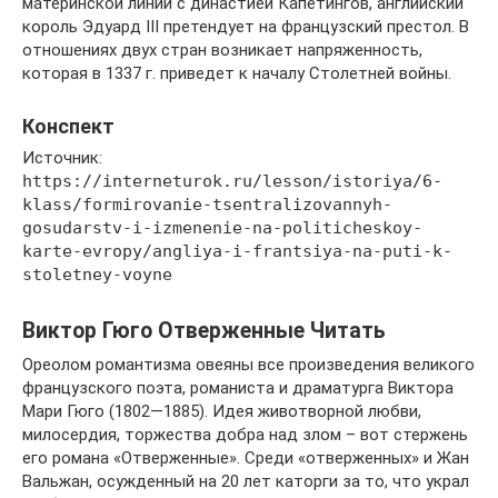
материнской линии с династией Капетингов, английский
король Эдуард III претендует на французский престол. В
отношениях двух стран возникает напряженность,
которая в 1337 г. приведет к началу Столетней войны.
Конспект
Источник:
https://interneturok.ru/lesson/istoriya/6-
klass/formirovanie-tsentralizovannyh-
gosudarstv-i-izmenenie-na-politicheskoy-
karte-evropy/angliya-i-frantsiya-na-puti-k-
stoletney-voyne
Виктор Гюго Отверженные Читать
Ореолом романтизма овеяны все произведения великого
французского поэта, романиста и драматурга Виктора
Мари Гюго (1802—1885). Идея животворной любви,
милосердия, торжества добра над злом – вот стержень
его романа «Отверженные». Среди «отверженных» и Жан
Вальжан, осужденный на 20 лет каторги за то, что украл