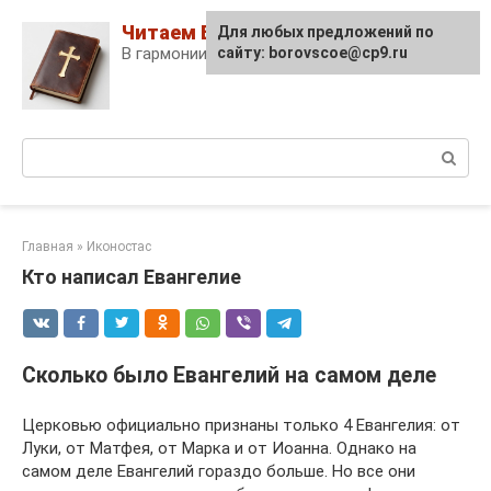
Skip
Читаем Библию
Для любых предложений по
to
В гармонии с собой и Богом!
сайту: borovscoe@cp9.ru
content
Поиск:
Главная
»
Иконостас
Кто написал Евангелие
Сколько было Евангелий на самом деле
Церковью официально признаны только 4 Евангелия: от
Луки, от Матфея, от Марка и от Иоанна. Однако на
самом деле Евангелий гораздо больше. Но все они