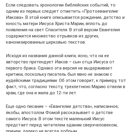
Если следовать хронологии библейских событий, то
одним из первых следует отметить «Протоевангелие
Иакова». В этой книге описывается рождение, детство и
юность матери Иисуса Христа Марии, вплоть до
появления на свет Спасителя. В этой версии Евангелия
содержится множество отрывков из других,
канонизированных церковью текстов.
Исходя из названия данной книги, ясно, что на ее
авторство претендует Иаков – сын отца Иисуса от
первого брака. Однако эта версия не выдерживает
критики, поскольку писатель был явно не знаком с
иудейскими традициями. Об этом говорит, к примеру, тот
факт, что, согласно тексту, трехлетнюю Марию отвели в
храм, где она и жила до 12-ти лет.
Еще одно писание – «Евангелие детства», написанное,
якобы, апостолом Фомой рассказывает о детстве
самого Иисуса. В этом тексте маленький Иисус
предстает перед читателем эдаким сверхчеловеком,
причем, далеко не всегда добрым.