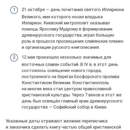
21 октября — день почитания святого Иллариона
Великого, имя которого носил владыка
Илларион. Киевский митрополит оказывал
помощь Ярославу Мудрому в формировании
древнерусского государства, играл большую
роль в процессе просвещения славянских племен
и организации русского книгописания.
12 мая произошло несколько значимых для
восточных славян событий. В IV в. в этот день
состоялось освящение нового города,
построенного на берегах Босфорского пролива
Константином Великим. Константинополь
на многие века стал центром православной
христианской культуры. Через 7 веков в этот же
день был освящён главный храм древнерусского
государства — Софийский собор в Киеве.
Указанные даты отражают желание переписчика
и заказчика сделать книгу частью общей христианской