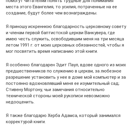
помогут читателям понять трудные для понимания
места этого Евангелия, то усилия, потраченные на ее
создание, будут более чем вознаграждены.
Я приношу искреннюю благодарность церковному совету
и членам первой баптистской церкви Ванкувера, где
имею честь служить, освободившим меня на три месяца
летом 1991 г. от моих церковных обязанностей, чтобы я
мог посвятить время написанию этой книги.
Я особенно благодарен Эдит Паул, вдове одного из моих
предшественников по служению в церкви, за любезное
разрешение установить у нее в доме мой компьютер и за
постоянно вдохновлявший меня ее изумительный сад;
Стивену Мортону, чьи замечания относительно
технической стороны моей рукописи невозможно
недооценить.
Я также благодарю Херба Адамса, который занимался
корректурой книги.