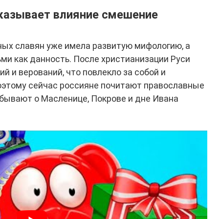
оказывает влияние смешение
ных славян уже имела развитую мифологию, а
и как данность. После христианизации Руси
й и верований, что повлекло за собой и
оэтому сейчас россияне почитают православные
абывают о Масленице, Покрове и дне Ивана