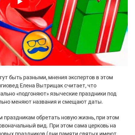
ут быть разными, мнения экспертов в этом
игиовед Елена Вытрищак считает, что
ально «подгоняют» языческие праздники под
льно меняют названия и смещают даты.
м праздникам обретать новую жизнь, при этом
рвоначальный вид. При этом сама церковь на
новых праздников (дни памяти святых имеют