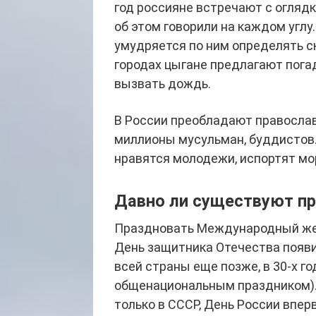
год россияне встречают с оглядко
об этом говорили на каждом углу.
умудряется по ним определять с
городах цыгане предлагают пога
вызвать дождь.
В России преобладают правосла
миллионы мусульман, буддистов.
нравятся молодежи, испортят м
Давно ли существуют пр
Праздновать Международный женс
День защитника Отечества появи
всей страны еще позже, в 30-х го
общенациональным праздником)
только в СССР, День России впер