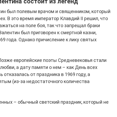
лентина состоит из легенд
нтин был полевым врачом и священником, который
ех. В это время император Клавдий II решил, что
жаться на поле боя, так что запрещал браки
алентин был приговорен к смертной казни,
69 года. Однако причисление к лику святых
 Позже европейские поэты Средневековья стали
любви, а дату памяти о нем – как День всех
 отказалась от праздника в 1969 году, а
ятым (из-за недостаточного количества
енных – обычный светский праздник, который не