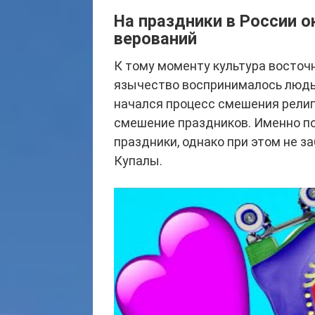
На праздники в России 
верований
К тому моменту культура восточ
язычество воспринималось людьм
начался процесс смешения религи
смешение праздников. Именно п
праздники, однако при этом не з
Купалы.