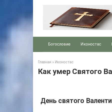
Skip
to
content
Богословие
Иконостас
Главная
»
Иконостас
Как умер Святого В
День святого Валенти