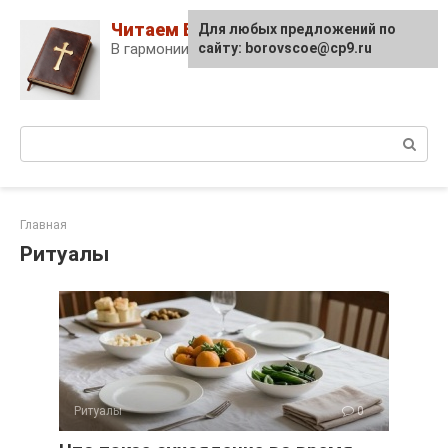
Skip
Читаем Библию
Для любых предложений по
to
В гармонии с собой и Богом!
сайту: borovscoe@cp9.ru
content
Поиск:
Главная
Ритуалы
Ритуалы
0