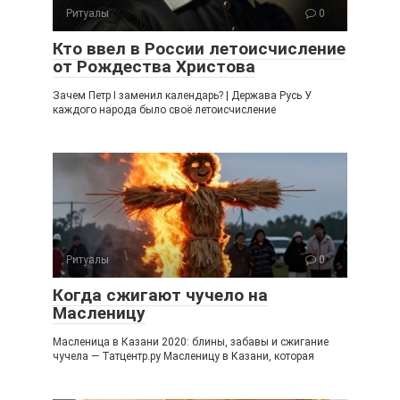
Ритуалы
0
Кто ввел в России летоисчисление
от Рождества Христова
Зачем Петр I заменил календарь? | Держава Русь У
каждого народа было своё летоисчисление
Ритуалы
0
Когда сжигают чучело на
Масленицу
Масленица в Казани 2020: блины, забавы и сжигание
чучела — Татцентр.ру Масленицу в Казани, которая