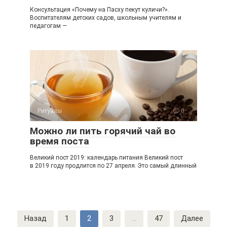
Консультация «Почему на Пасху пекут куличи?».
Воспитателям детских садов, школьным учителям и
педагогам —
Ритуалы
0
Можно ли пить горячий чай во
время поста
Великий пост 2019: календарь питания Великий пост
в 2019 году продлится по 27 апреля. Это самый длинный
Навигация
Назад
1
2
3
...
47
Далее
по