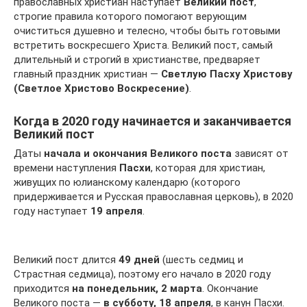
православных христиан наступает
Великий пост
,
строгие правила которого помогают верующим
очиститься душевно и телесно, чтобы быть готовыми
встретить воскресшего Христа. Великий пост, самый
длительный и строгий в христианстве, предваряет
главный праздник христиан —
Светлую Пасху Христову
(Светлое Христово Воскресение)
.
Когда в 2020 году начинается и заканчивается
Великий пост
Даты
начала и окончания Великого поста
зависят от
времени наступления
Пасхи
, которая для христиан,
живущих по юлианскому календарю (которого
придерживается и Русская православная церковь), в 2020
году наступает
19 апреля
.
Великий пост длится
49 дней
(шесть седмиц и
Страстная седмица), поэтому его начало в 2020 году
приходится
на понедельник, 2 марта
. Окончание
Великого поста —
в субботу, 18 апреля
, в канун Пасхи.