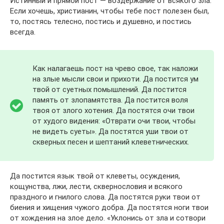
Истинный и прямой пост — воздержание от всякого зла.
Если хочешь, христианин, чтобы тебе пост полезен был,
то, постясь телесно, постись и душевно, и постись
всегда.
Как налагаешь пост на чрево свое, так наложи
на злые мысли свои и прихоти. Да постится ум
твой от суетных помышлений. Да постится
память от злопамятства. Да постится воля
твоя от злого хотения. Да постятся очи твои
от худого видения: «Отврати очи твои, чтобы
не видеть суеты». Да постятся уши твои от
скверных песен и шептаний клеветнических.
Да постится язык твой от клеветы, осуждения,
кощунства, лжи, лести, сквернословия и всякого
праздного и гнилого слова. Да постятся руки твои от
биения и хищения чужого добра. Да постятся ноги твои
от хождения на злое дело. «Уклонись от зла и сотвори