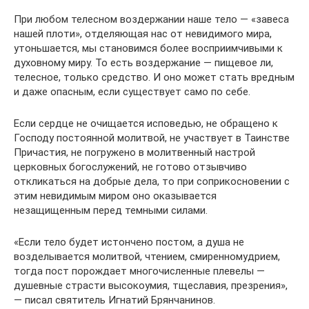
При любом телесном воздержании наше тело — «завеса
нашей плоти», отделяющая нас от невидимого мира,
утоньшается, мы становимся более восприимчивыми к
духовному миру. То есть воздержание — пищевое ли,
телесное, только средство. И оно может стать вредным
и даже опасным, если существует само по себе.
Если сердце не очищается исповедью, не обращено к
Господу постоянной молитвой, не участвует в Таинстве
Причастия, не погружено в молитвенный настрой
церковных богослужений, не готово отзывчиво
откликаться на добрые дела, то при соприкосновении с
этим невидимым миром оно оказывается
незащищенным перед темными силами.
«Если тело будет истончено постом, а душа не
возделывается молитвой, чтением, смиренномудрием,
тогда пост порождает многочисленные плевелы —
душевные страсти высокоумия, тщеславия, презрения»,
— писал святитель Игнатий Брянчанинов.