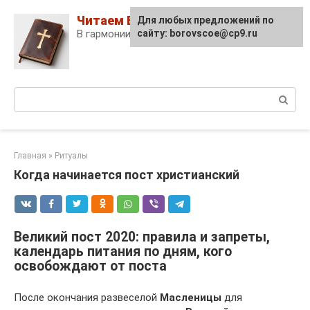
Skip
Читаем Библию
Для любых предложений по
to
В гармонии с собой и Богом!
сайту: borovscoe@cp9.ru
content
Поиск:
Главная
»
Ритуалы
Когда начинается пост христианский
Великий пост 2020: правила и запреты,
календарь питания по дням, кого
освобождают от поста
После окончания развеселой
Масленицы
для