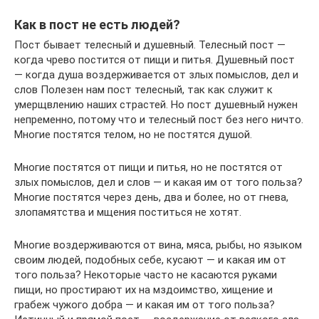
Как в пост не есть людей?
Пост бывает телесный и душевный. Телесный пост —
когда чрево постится от пищи и питья. Душевный пост
— когда душа воздерживается от злых помыслов, дел и
слов Полезен нам пост телесный, так как служит к
умерщвлению наших страстей. Но пост душевный нужен
непременно, потому что и телесный пост без него ничто.
Многие постятся телом, но не постятся душой.
Многие постятся от пищи и питья, но не постятся от
злых помыслов, дел и слов — и какая им от того польза?
Многие постятся через день, два и более, но от гнева,
злопамятства и мщения поститься не хотят.
Многие воздерживаются от вина, мяса, рыбы, но языком
своим людей, подобных себе, кусают — и какая им от
того польза? Некоторые часто не касаются руками
пищи, но простирают их на мздоимство, хищение и
грабеж чужого добра — и какая им от того польза?