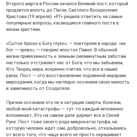
Второго марта в России начался Великий пост, который
продлится вплоть до Пасхи, Светлого Воскресения
Христова (19 апреля). «РГ» решила ответить на самые
популярные вопросы, касающиеся главного поста в
жизни христиан.
«Сытое брюхо к Богу глухо», — повторяли в народе. «их
бог — чрево», — говорил апостол Павел. В обычной
жизни привязанность к земным сиюминутным заботам
настолько отстраняет нас от Бога, что мы забываем,
Кто Творец мира, искренно считая, что все в наших
руках. Пост — это восстановление подлинной иерархии
мироздания, когда мы наглядно осознаем свою малость
и зависимость от Создателя.
Причем осознаем это не в ситуации смерти, болезни,
любой иной катастрофы — тут-то каждый мгновенно
вспоминает, Кто на самом деле держит все в Своей
Руке. Пост тоже своего рода микрокатастрофа, на
которую человек идет сам, добровольно, отказываясь
от всего того, что чаще всего не просто скрашивает