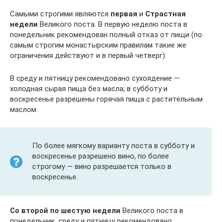
Самыми строгими являются
первая
и
Страстная
недели
Великого поста. В первую неделю поста в
понедельник рекомендован полный отказ от пищи (по
самым строгим монастырским правилам такие же
ограничения действуют и в первый четверг).
В среду и пятницу рекомендовано сухоядение —
холодная сырая пища без масла; в субботу и
воскресенье разрешены горячая пища с растительным
маслом.
По более мягкому варианту поста в субботу и
воскресенье разрешено вино, по более
строгому — вино разрешается только в
воскресенье.
Со второй по шестую недели
Великого поста в
понедельник, среду и пятницу рекомендовано