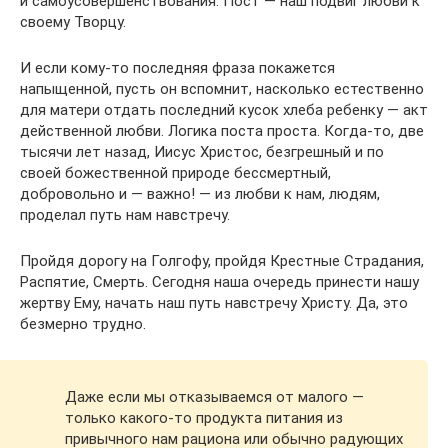
и самоусовершенствования. Пост — наш подвиг любви к
своему Творцу.
И если кому-то последняя фраза покажется
напыщенной, пусть он вспомнит, насколько естественно
для матери отдать последний кусок хлеба ребенку — акт
действенной любви. Логика поста проста. Когда-то, две
тысячи лет назад, Иисус Христос, безгрешный и по
своей божественной природе бессмертный,
добровольно и — важно! — из любви к нам, людям,
проделал путь нам навстречу.
Пройдя дорогу на Голгофу, пройдя Крестные Страдания,
Распятие, Смерть. Сегодня наша очередь принести нашу
жертву Ему, начать наш путь навстречу Христу. Да, это
безмерно трудно.
Даже если мы отказываемся от малого —
только какого-то продукта питания из
привычного нам рациона или обычно радующих