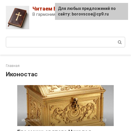
Skip
Читаем Библию
Для любых предложений по
to
В гармонии с собой и Богом!
сайту: borovscoe@cp9.ru
content
Поиск:
Главная
Иконостас
Иконостас
0